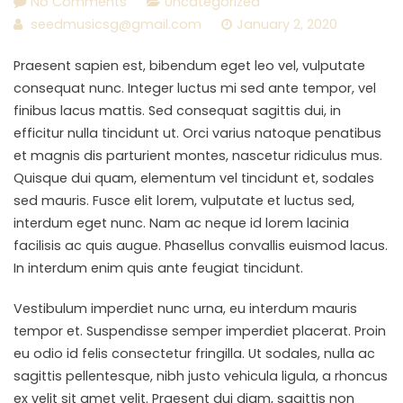
No Comments
Uncategorized
seedmusicsg@gmail.com
January 2, 2020
Praesent sapien est, bibendum eget leo vel, vulputate
consequat nunc. Integer luctus mi sed ante tempor, vel
finibus lacus mattis. Sed consequat sagittis dui, in
efficitur nulla tincidunt ut. Orci varius natoque penatibus
et magnis dis parturient montes, nascetur ridiculus mus.
Quisque dui quam, elementum vel tincidunt et, sodales
sed mauris. Fusce elit lorem, vulputate et luctus sed,
interdum eget nunc. Nam ac neque id lorem lacinia
facilisis ac quis augue. Phasellus convallis euismod lacus.
In interdum enim quis ante feugiat tincidunt.
Vestibulum imperdiet nunc urna, eu interdum mauris
tempor et. Suspendisse semper imperdiet placerat. Proin
eu odio id felis consectetur fringilla. Ut sodales, nulla ac
sagittis pellentesque, nibh justo vehicula ligula, a rhoncus
ex velit sit amet velit. Praesent dui diam, sagittis non