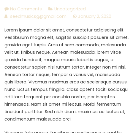
No Comments
Uncategorized
seedmusicsg@gmail.com
January 2, 2020
Lorem ipsum dolor sit amet, consectetur adipiscing elit.
Vestibulum magna elit, sagittis suscipit posuere sit amet,
gravida eget turpis. Cras ut sem commodo, malesuada
velit ut, finibus neque. Aenean malesuada, lorem vitae
gravida hendrerit, magna mauris lobortis augue, a
consectetur sapien nisl rutrum tortor. Integer non mi nisl.
Aenean tortor neque, tempor a varius vel, malesuada
quis libero. Vivamus maximus eros ac scelerisque cursus.
Nunc luctus tempus fringilla. Class aptent taciti sociosqu
ad litora torquent per conubia nostra, per inceptos
himenaeos. Nam sit amet mi lectus. Morbi fermentum
tincidunt porttitor. Sed nibh diam, maximus ac lectus ut,
condimentum malesuada orci.
Vivamus felis augue, faucibus eu scelerisque a, mattis